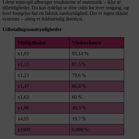
I dette mini-spil afhænger resultaterne af matematik – ikke af
tilfældigheder. Du kan tydeligt se dine odds før hver omgang, og
hver forøgelse har en faktisk sandsynlighed. Der er ingen skjulte
systemer – alting er fuldstændig åbenlyst.
Udbetalingssandsynligheder
Multiplikator
Vinderchance
x1,03
95,14 %
x1,12
87,5 %
x1,23
79,6 %
x1,47
66,6 %
x1,63
60 %
x1,98
49,5 %
x4,95
19,7 %
x1000
0,098 %