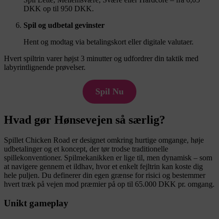
DKK op til 950 DKK.
Spil og udbetal gevinster
Hent og modtag via betalingskort eller digitale valutaer.
Hvert spiltrin varer højst 3 minutter og udfordrer din taktik med
labyrintlignende prøvelser.
Spil Nu
Hvad gør Hønsevejen så særlig?
Spillet Chicken Road er designet omkring hurtige omgange, høje
udbetalinger og et koncept, der tør trodse traditionelle
spillekonventioner. Spilmekanikken er lige til, men dynamisk – som
at navigere gennem et ildhav, hvor et enkelt fejltrin kan koste dig
hele puljen. Du definerer din egen grænse for risici og bestemmer
hvert træk på vejen mod præmier på op til 65.000 DKK pr. omgang.
Unikt gameplay