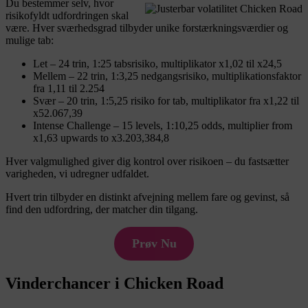
Du bestemmer selv, hvor
risikofyldt udfordringen skal
være. Hver sværhedsgrad tilbyder unike forstærkningsværdier og
mulige tab:
Let – 24 trin, 1:25 tabsrisiko, multiplikator x1,02 til x24,5
Mellem – 22 trin, 1:3,25 nedgangsrisiko, multiplikationsfaktor
fra 1,11 til 2.254
Svær – 20 trin, 1:5,25 risiko for tab, multiplikator fra x1,22 til
x52.067,39
Intense Challenge – 15 levels, 1:10,25 odds, multiplier from
x1,63 upwards to x3.203,384,8
Hver valgmulighed giver dig kontrol over risikoen – du fastsætter
varigheden, vi udregner udfaldet.
Hvert trin tilbyder en distinkt afvejning mellem fare og gevinst, så
find den udfordring, der matcher din tilgang.
Prøv Nu
Vinderchancer i Chicken Road