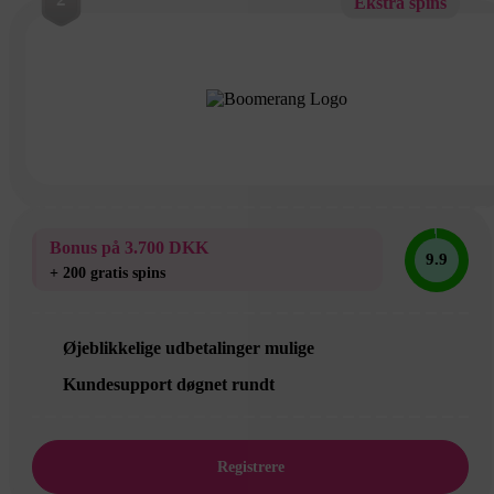
Ekstra spins
Bonus på 3.700 DKK
9.9
+ 200 gratis spins
Øjeblikkelige udbetalinger mulige
Kundesupport døgnet rundt
Registrere