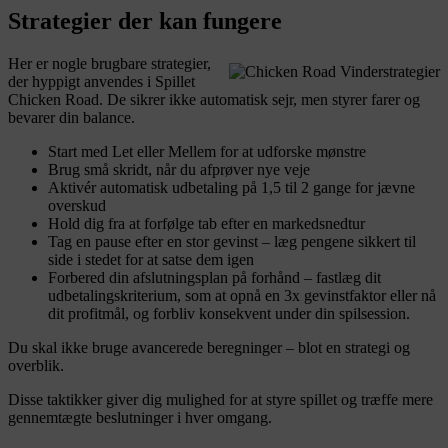
Strategier der kan fungere
Her er nogle brugbare strategier,
der hyppigt anvendes i Spillet
Chicken Road. De sikrer ikke automatisk sejr, men styrer farer og
bevarer din balance.
Start med Let eller Mellem for at udforske mønstre
Brug små skridt, når du afprøver nye veje
Aktivér automatisk udbetaling på 1,5 til 2 gange for jævne
overskud
Hold dig fra at forfølge tab efter en markedsnedtur
Tag en pause efter en stor gevinst – læg pengene sikkert til
side i stedet for at satse dem igen
Forbered din afslutningsplan på forhånd – fastlæg dit
udbetalingskriterium, som at opnå en 3x gevinstfaktor eller nå
dit profitmål, og forbliv konsekvent under din spilsession.
Du skal ikke bruge avancerede beregninger – blot en strategi og
overblik.
Disse taktikker giver dig mulighed for at styre spillet og træffe mere
gennemtægte beslutninger i hver omgang.