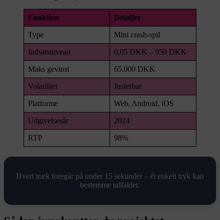
Funktion
Detaljer
Type
Mini crash-spil
Indsatsniveau
0,05 DKK – 950 DKK
Maks gevinst
65.000 DKK
Volatilitet
Justerbar
Platforme
Web, Android, iOS
Udgivelsesår
2024
RTP
98%
Hvert træk foregår på under 15 sekunder – ét enkelt tryk kan
bestemme udfaldet.